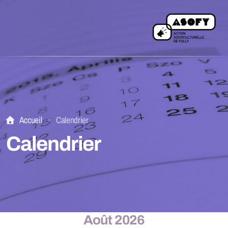
Accueil
Calendrier
L'équipe
Calendrier
Comité
Statuts
Être membre
Août 2026
Devenir bénévole