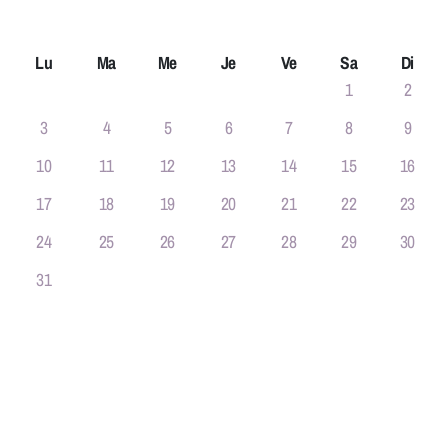
Rapports d'activité
Lu
Ma
Me
Je
Ve
Sa
Di
Offre(s) d'emploi
1
2
3
4
5
6
7
8
9
10
11
12
13
14
15
16
Zip Zap
17
18
19
20
21
22
23
Passeport-vacances
24
25
26
27
28
29
30
31
Le Triporteur
Open Sport
Espace Jeunesse