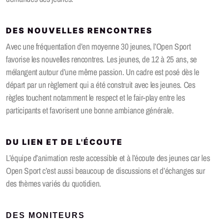
Le Before
Coaching
DES NOUVELLES RENCONTRES
Avec une fréquentation d’en moyenne 30 jeunes, l’Open Sport
favorise les nouvelles rencontres. Les jeunes, de 12 à 25 ans, se
mélangent autour d’une même passion. Un cadre est posé dès le
Zip Zap seniors
départ par un règlement qui a été construit avec les jeunes. Ces
règles touchent notamment le respect et le fair-play entre les
Projets de rencontres
participants et favorisent une bonne ambiance générale.
Visite, soutien et information
DU LIEN ET DE L'ÉCOUTE
L’équipe d’animation reste accessible et à l’écoute des jeunes car les
Open Sport c’est aussi beaucoup de discussions et d’échanges sur
Fully Bouge
des thèmes variés du quotidien.
Charabia
DES MONITEURS
Fully Festival