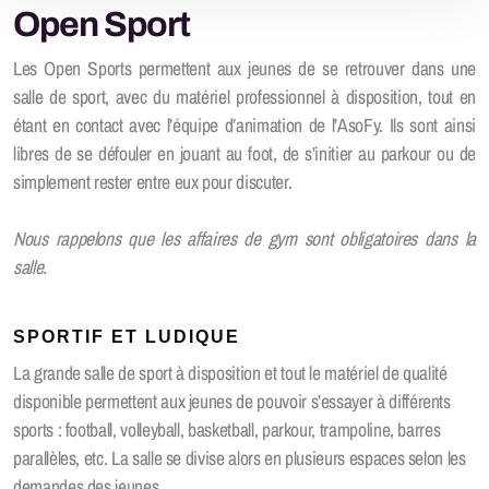
Open Sport
Rapports d'activité
Les Open Sports permettent aux jeunes de se retrouver dans une
Offre(s) d'emploi
salle de sport, avec du matériel professionnel à disposition, tout en
étant en contact avec l’équipe d’animation de l’AsoFy. Ils sont ainsi
libres de se défouler en jouant au foot, de s’initier au parkour ou de
simplement rester entre eux pour discuter.
Zip Zap
Nous rappelons que les affaires de gym sont obligatoires dans la
Passeport-vacances
salle.
SPORTIF ET LUDIQUE
Le Triporteur
La grande salle de sport à disposition et tout le matériel de qualité
disponible permettent aux jeunes de pouvoir s’essayer à différents
Open Sport
sports : football, volleyball, basketball, parkour, trampoline, barres
parallèles, etc. La salle se divise alors en plusieurs espaces selon les
Espace Jeunesse
demandes des jeunes.