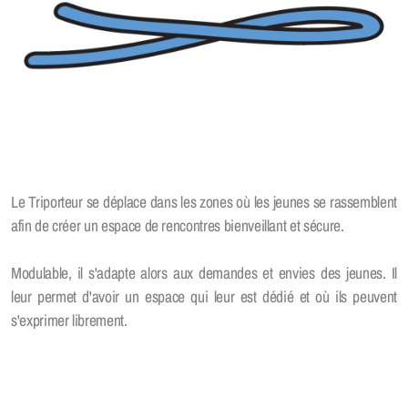
Rapports d'activité
Offre(s) d'emploi
Zip Zap
Le Triporteur se déplace dans les zones où les jeunes se rassemblent
Passeport-vacances
afin de créer un espace de rencontres bienveillant et sécure.
Modulable, il s'adapte alors aux demandes et envies des jeunes. Il
leur permet d'avoir un espace qui leur est dédié et où ils peuvent
Le Triporteur
s'exprimer librement.
Open Sport
Espace Jeunesse