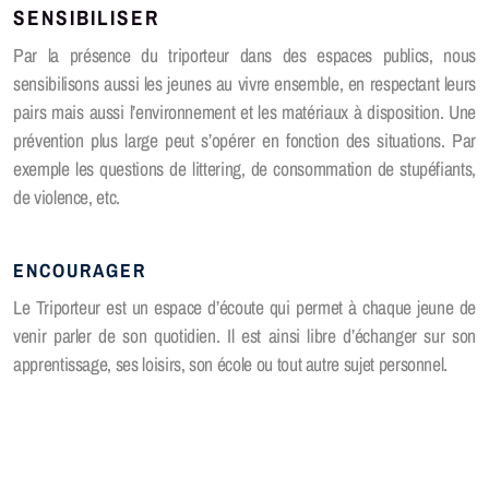
SENSIBILISER
Le Before
Par la présence du triporteur dans des espaces publics, nous
Coaching
sensibilisons aussi les jeunes au vivre ensemble, en respectant leurs
pairs mais aussi l’environnement et les matériaux à disposition. Une
prévention plus large peut s’opérer en fonction des situations. Par
exemple les questions de littering, de consommation de stupéfiants,
Zip Zap seniors
de violence, etc.
Projets de rencontres
ENCOURAGER
Visite, soutien et information
Le Triporteur est un espace d’écoute qui permet à chaque jeune de
venir parler de son quotidien. Il est ainsi libre d’échanger sur son
apprentissage, ses loisirs, son école ou tout autre sujet personnel.
Fully Bouge
Charabia
Fully Festival