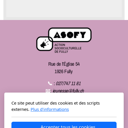
Rue de l’Église 54
1926 Fully
📞
:
027/747 11 81
📧
:
jeunesse@fully.ch
Ce site peut utiliser des cookies et des scripts
Banque Raiffeisen Martigny Région, 1926 Fully
externes.
Plus d'informations
IBAN: CH29 8080 8003 1676 0636 2
COMPTE: 19-1454-1
Accepter tous les cookies