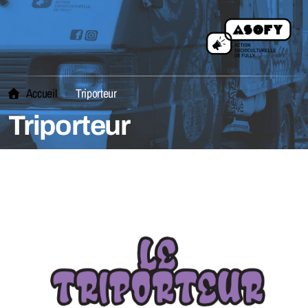
Accueil
Triporteur
Triporteur
L'équipe
Comité
Statuts
Être membre
Devenir bénévole