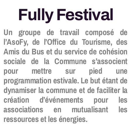
Fully Festival
Rapports d'activité
Offre(s) d'emploi
Un groupe de travail composé de
l’AsoFy, de l’Office du Tourisme, des
Amis du Bus et du service de cohésion
Zip Zap
sociale de la Commune s’associent
Passeport-vacances
pour mettre sur pied une
programmation estivale. Le but étant de
dynamiser la commune et de faciliter la
création d’événements pour les
Le Triporteur
associations en mutualisant les
Open Sport
ressources et les énergies.
Espace Jeunesse