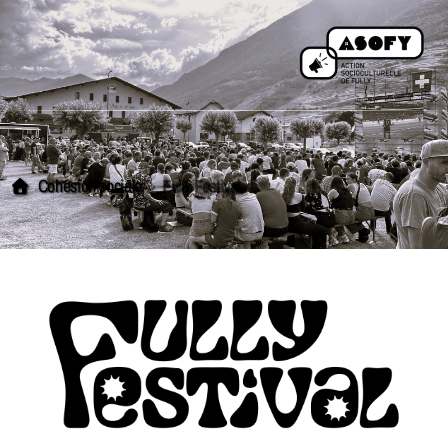
Cohésion sociale
Fully Festival
L'équipe
Comité
Statuts
Être membre
Devenir bénévole