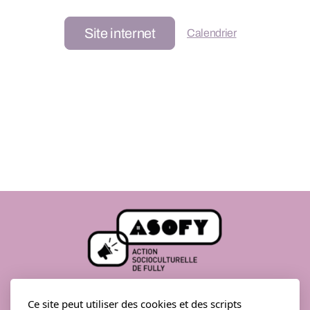
Le Before
Site internet
Calendrier
Coaching
Zip Zap seniors
Projets de rencontres
Visite, soutien et information
Fully Bouge
Charabia
Rue de l’Église 54
Ce site peut utiliser des cookies et des scripts
Fully Festival